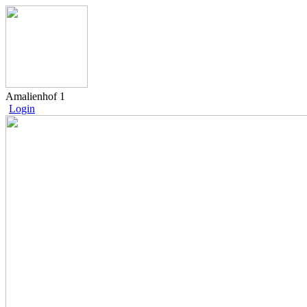
Amalienhof 1
Login